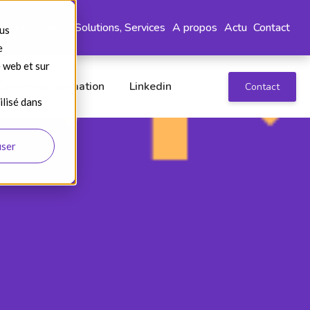
Communication
Solutions, Services
A propos
Actu
Contact
ous
e
e web et sur
Centres de formation
Linkedin
Contact
ilisé dans
user