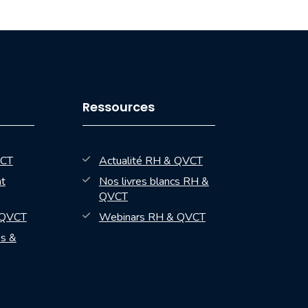
Ressources
VCT
Actualité RH & QVCT
t
Nos livres blancs RH &
QVCT
— nouvelle fenêtre
 QVCT
Webinars RH & QVCT
es &