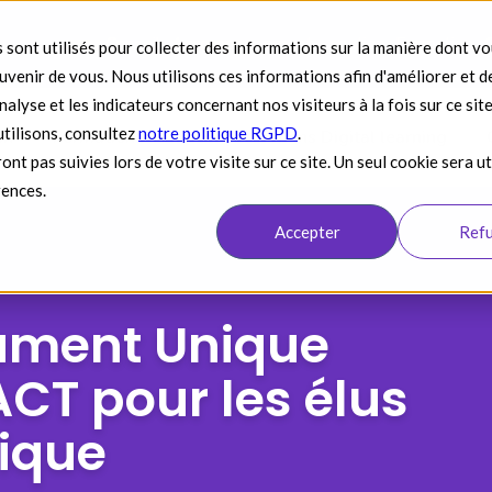
Conseil
Accompagnement - soutien
Formation
 sont utilisés pour collecter des informations sur la manière dont v
venir de vous. Nous utilisons ces informations afin d'améliorer et d
alyse et les indicateurs concernant nos visiteurs à la fois sur ce sit
utilisons, consultez
notre politique RGPD
.
on
Formations Inter
Formations Digital learning
ont pas suivies lors de votre visite sur ce site. Un seul cookie sera ut
rences.
Accepter
Ref
ument Unique
CT pour les élus
lique