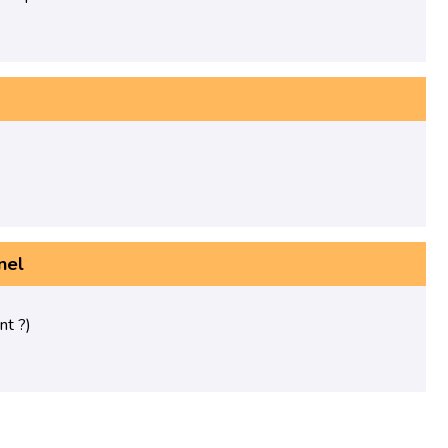
nnel
nt ?)