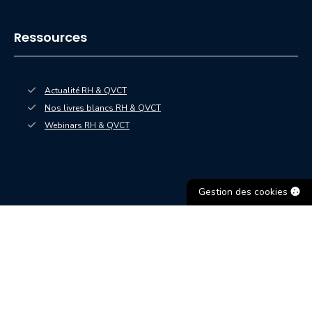
Ressources
Actualité RH & QVCT
Nos livres blancs RH & QVCT
— nouvelle fenêtre
Webinars RH & QVCT
Gestion des cookies
RGPD
Accessibilité : partiellement conforme
Lanceur d’alerte