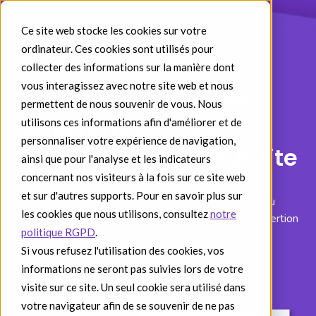
Ce site web stocke les cookies sur votre
ordinateur. Ces cookies sont utilisés pour
collecter des informations sur la manière dont
vous interagissez avec notre site web et nous
Livre blanc Maintien
permettent de nous souvenir de vous. Nous
dans l'emploi : les
utilisons ces informations afin d'améliorer et de
personnaliser votre expérience de navigation,
facteurs clés de réussite
ainsi que pour l'analyse et les indicateurs
concernant nos visiteurs à la fois sur ce site web
et sur d'autres supports. Pour en savoir plus sur
Découvrez 6 facteurs clés contribuant à la réussite du
les cookies que nous utilisons, consultez
notre
maintien dans l’emploi et à la prévention de la désinsertion
politique RGPD
.
professionnelle.
Si vous refusez l'utilisation des cookies, vos
informations ne seront pas suivies lors de votre
visite sur ce site. Un seul cookie sera utilisé dans
votre navigateur afin de se souvenir de ne pas