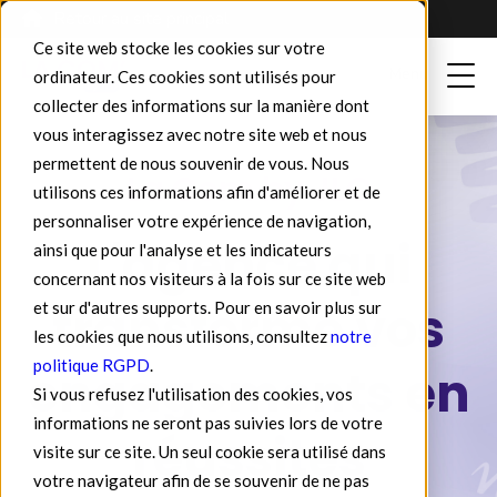
Retour au site principal
Ce site web stocke les cookies sur votre
ordinateur. Ces cookies sont utilisés pour
collecter des informations sur la manière dont
vous interagissez avec notre site web et nous
permettent de nous souvenir de vous. Nous
La Com by JLO
utilisons ces informations afin d'améliorer et de
personnaliser votre expérience de navigation,
L'agence qui
ainsi que pour l'analyse et les indicateurs
concernant nos visiteurs à la fois sur ce site web
transforme vos
et sur d'autres supports. Pour en savoir plus sur
les cookies que nous utilisons, consultez
notre
politique RGPD
.
engagements en
Si vous refusez l'utilisation des cookies, vos
informations ne seront pas suivies lors de votre
réussites
visite sur ce site. Un seul cookie sera utilisé dans
votre navigateur afin de se souvenir de ne pas