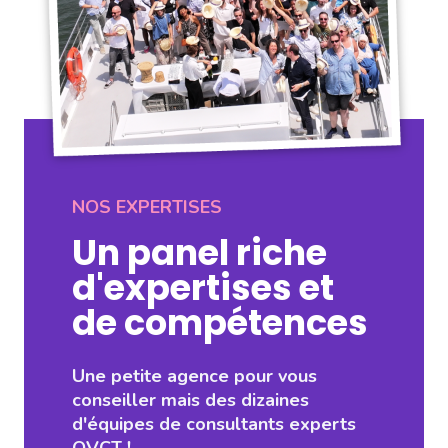
NOS EXPERTISES
Un panel riche
d'expertises et
de compétences
Une petite agence pour vous
conseiller mais des dizaines
d'équipes de consultants experts