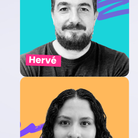
Hervé Volstroff
Pilote du studio graphique
Sofia Lopez
Graphiste