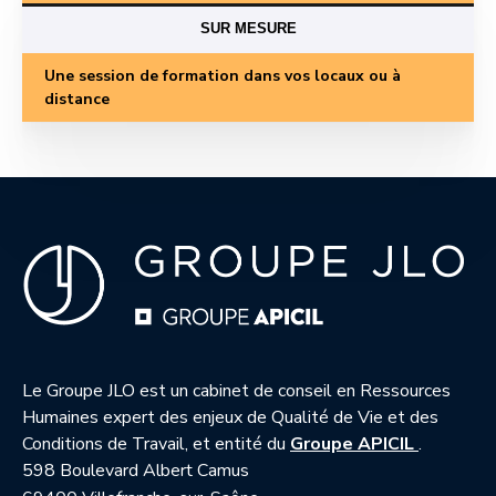
SUR MESURE
Une session de formation dans vos locaux ou à
distance
Le Groupe JLO est un cabinet de conseil en Ressources
Humaines expert des enjeux de Qualité de Vie et des
— nouvell
Conditions de Travail, et entité du
Groupe APICIL
.
598 Boulevard Albert Camus