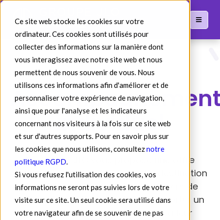
Ce site web stocke les cookies sur votre
ordinateur. Ces cookies sont utilisés pour
collecter des informations sur la manière dont
vous interagissez avec notre site web et nous
permettent de nous souvenir de vous. Nous
utilisons ces informations afin d'améliorer et de
Accompagnemen
personnaliser votre expérience de navigation,
ainsi que pour l'analyse et les indicateurs
individuel
concernant nos visiteurs à la fois sur ce site web
et sur d'autres supports. Pour en savoir plus sur
les cookies que nous utilisons, consultez
notre
Le Groupe JLO vous propose une offre
politique RGPD
.
d'accompagnement individuel à destination
Si vous refusez l'utilisation des cookies, vos
des collaborateurs et des managers de
informations ne seront pas suivies lors de votre
votre organisation afin de leur apporter un
visite sur ce site. Un seul cookie sera utilisé dans
soutien personnalisé et adapté à leur
votre navigateur afin de se souvenir de ne pas