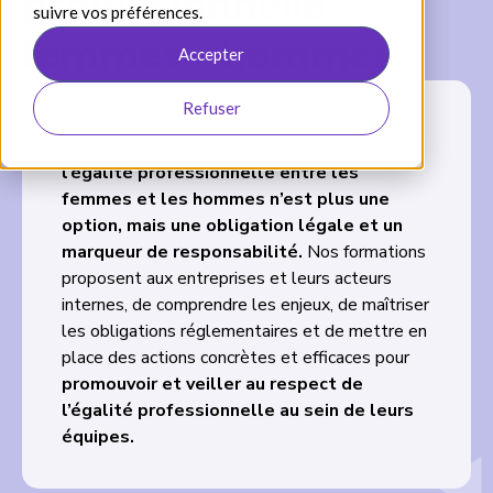
professionnelle
suivre vos préférences.
femmes - hommes
Accepter
Refuser
Dans un contexte où les entreprises sont de
plus en plus attendues sur leur impact social,
l’égalité professionnelle entre les
femmes et les hommes n’est plus une
option, mais une obligation légale et un
marqueur de responsabilité.
Nos formations
proposent aux entreprises et leurs acteurs
internes, de comprendre les enjeux, de maîtriser
les obligations réglementaires et de mettre en
place des actions concrètes et efficaces pour
promouvoir et veiller au respect de
l’égalité professionnelle au sein de leurs
équipes.