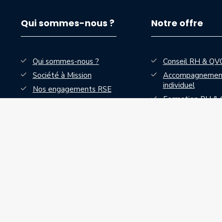
Qui sommes-nous ?
Notre offre
Qui sommes-nous ?
Conseil RH & QV
Société à Mission
Accompagnemen
individuel
Nos engagements RSE
Formation RH &
On recrute
Solutions digital
services