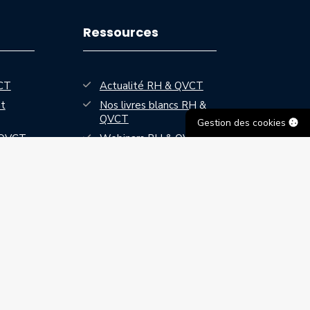
Ressources
CT
Actualité RH & QVCT
t
Nos livres blancs RH &
QVCT
Gestion des cookies
— nouvelle fenêtre
 QVCT
Webinars RH & QVCT
es &