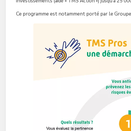
investissements (aide « TMS Action ») jusqu’à 25 0
Ce programme est notamment porté par le Groupe 