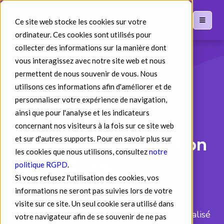
Ce site web stocke les cookies sur votre
ordinateur. Ces cookies sont utilisés pour
collecter des informations sur la manière dont
vous interagissez avec notre site web et nous
permettent de nous souvenir de vous. Nous
utilisons ces informations afin d'améliorer et de
personnaliser votre expérience de navigation,
« POLITIQUE HANDICAP
ainsi que pour l'analyse et les indicateurs
Recrutement de
concernant nos visiteurs à la fois sur ce site web
travailleurs en situation
et sur d'autres supports. Pour en savoir plus sur
les cookies que nous utilisons, consultez
notre
de handicap
politique RGPD
.
Si vous refusez l'utilisation des cookies, vos
informations ne seront pas suivies lors de votre
Répondez efficacement à votre obligation
visite sur ce site. Un seul cookie sera utilisé dans
d’emploi grâce à l’accompagnement personnalisé
votre navigateur afin de se souvenir de ne pas