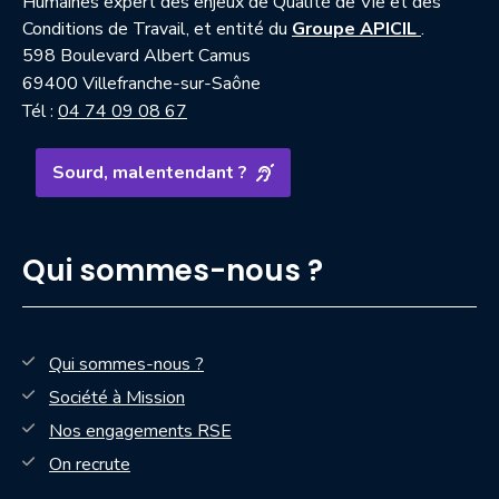
Humaines expert des enjeux de Qualité de Vie et des
— nouvell
Conditions de Travail, et entité du
Groupe APICIL
.
598 Boulevard Albert Camus
69400 Villefranche-sur-Saône
Tél :
04 74 09 08 67
Sourd, malentendant ?
Qui sommes-nous ?
Qui sommes-nous ?
Société à Mission
Nos engagements RSE
On recrute