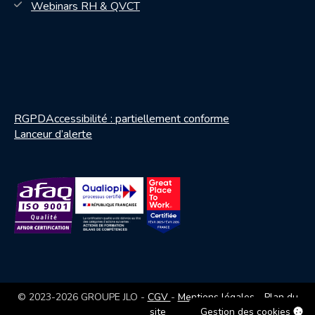
— nouvelle fenêtre
Webinars RH & QVCT
RGPD
Accessibilité : partiellement conforme
Lanceur d’alerte
— ouvrir le PDF dans une nouvel
© 2023-2026 GROUPE JLO -
CGV
-
Mentions légales
-
Plan du
Gestion des cookies
site