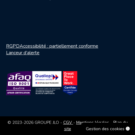
RGPD
Accessibilité : partiellement conforme
Lanceur d’alerte
— ouvrir le PDF dans une nouvel
© 2023-2026 GROUPE JLO -
CGV
-
Mentions légales
-
Plan du
Gestion des cookies
site