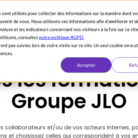
Conseil
Accompagnement - soutien
Formation
 sont utilisés pour collecter des informations sur la manière dont v
venir de vous. Nous utilisons ces informations afin d'améliorer et d
alyse et les indicateurs concernant nos visiteurs à la fois sur ce sit
utilisons, consultez
notre politique RGPD
.
on
Formations Inter
Formations Digital learning
ont pas suivies lors de votre visite sur ce site. Un seul cookie sera ut
rences.
Accepter
Ref
s les formati
Groupe JLO
os collaborateurs et/ou de vos acteurs internes, p
ns et choisissez celles qui correspondent à vos e