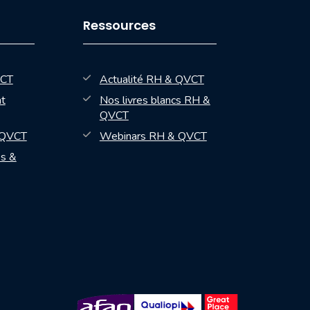
Ressources
VCT
Actualité RH & QVCT
t
Nos livres blancs RH &
QVCT
— nouvelle fenêtre
 QVCT
Webinars RH & QVCT
es &