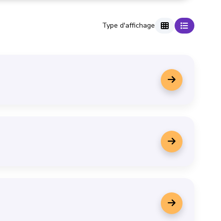
Type d'affichage
Affichage en grille
Affichage en 