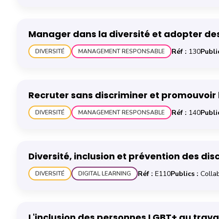
En savoir plus sur la formation Manager dans la diversit
Manager dans la diversité et adopter des
Réf :
130
Public
DIVERSITÉ
MANAGEMENT RESPONSABLE
En savoir plus sur la formation Recruter sans discriminer
Recruter sans discriminer et promouvoir 
Réf :
140
Public
DIVERSITÉ
MANAGEMENT RESPONSABLE
En savoir plus sur la formation Diversité, inclusion et p
Diversité, inclusion et prévention des d
Réf :
E110
Publics :
Collab
DIVERSITÉ
DIGITAL LEARNING
En savoir plus sur la formation L'inclusion des personnes
L'inclusion des personnes LGBT+ au trava