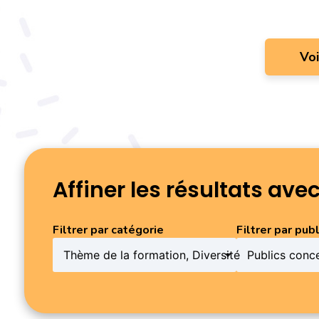
Vo
Affiner les résultats avec
Filtres de
Chaque liste est un champ à sélection multiple. Main
Filtrer par catégorie
Filtrer par publ
recherche
de
formations