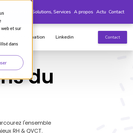
Communication
Solutions, Services
A propos
Actu
Contact
ous
e
e web et sur
Centres de formation
Linkedin
Contact
ilisé dans
user
ons du
arcourez l'ensemble
njeux RH & QVCT.