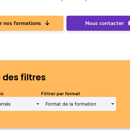
ir nos formations
Nous contacter
 des filtres
tenez la touche Ctrl ou Command enfoncée pour sélectionner plus
ic
Filtrer par format