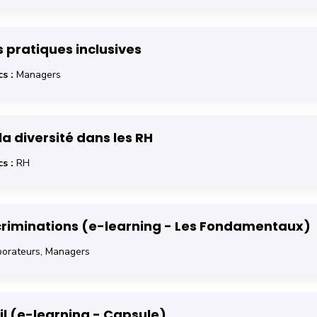
é et adopter des pratiques inclusives
 pratiques inclusives
s :
Managers
 et promouvoir la diversité dans les RH
la diversité dans les RH
s :
RH
révention des discriminations (e-learning - Les Fondamentaux)
iscriminations (e-learning - Les Fondamentaux)
orateurs, Managers
 LGBT+ au travail (e-learning - Capsule)
il (e-learning - Capsule)