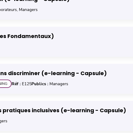
orateurs, Managers
r (e-learning - Les Fondamentaux)
- Les Fondamentaux)
recrutement sans discriminer (e-learning - Capsule)
ns discriminer (e-learning - Capsule)
Réf :
E125
Publics :
Managers
NING
 et adopter des pratiques inclusives (e-learning - Capsule)
 pratiques inclusives (e-learning - Capsule)
ers