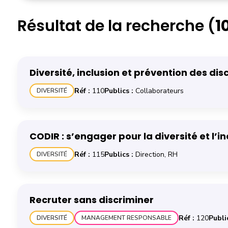
No
Résultat de la recherche
(
1
En savoir plus sur la formation Diversité, inclusion et pr
Diversité, inclusion et prévention des dis
Réf :
110
Publics :
Collaborateurs
DIVERSITÉ
En savoir plus sur la formation CODIR : s’engager pour la d
CODIR : s’engager pour la diversité et l’in
Réf :
115
Publics :
Direction, RH
DIVERSITÉ
En savoir plus sur la formation Recruter sans discriminer
Recruter sans discriminer
Réf :
120
Public
DIVERSITÉ
MANAGEMENT RESPONSABLE